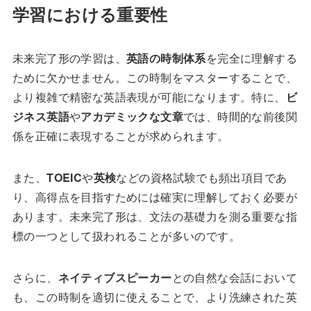
学習における重要性
未来完了形の学習は、
英語の時制体系
を完全に理解する
ために欠かせません。この時制をマスターすることで、
より複雑で精密な英語表現が可能になります。特に、
ビ
ジネス英語
や
アカデミックな文章
では、時間的な前後関
係を正確に表現することが求められます。
また、
TOEIC
や
英検
などの資格試験でも頻出項目であ
り、高得点を目指すためには確実に理解しておく必要が
あります。未来完了形は、文法の基礎力を測る重要な指
標の一つとして扱われることが多いのです。
さらに、
ネイティブスピーカー
との自然な会話において
も、この時制を適切に使えることで、より洗練された英