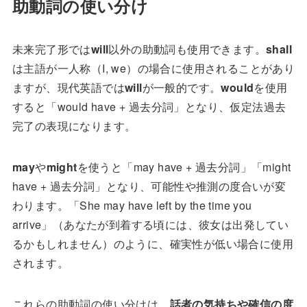
助動詞の使い分け
未来完了形では
will
以外の助動詞も使用できます。
shall
は主語が一人称（I, we）の場合に使用されることがあり
ますが、現代英語では
will
が一般的です。
would
を使用
すると「would have + 過去分詞」となり、仮定法過去
完了の表現になります。
may
や
might
を使うと「may have + 過去分詞」「might
have + 過去分詞」となり、可能性や推測の度合いが変
わります。「She may have left by the time you
arrive」（あなたが到着する頃には、彼女は出発してい
るかもしれません）のように、確実性が低い場合に使用
されます。
これらの助動詞の使い分けは、
話者の気持ちや確信の度