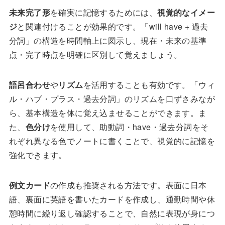
未来完了形
を確実に記憶するためには、
視覚的なイメー
ジ
と関連付けることが効果的です。「will have + 過去
分詞」の構造を時間軸上に図示し、現在・未来の基準
点・完了時点を明確に区別して覚えましょう。
語呂合わせ
や
リズム
を活用することも有効です。「ウィ
ル・ハブ・プラス・過去分詞」のリズムを口ずさみなが
ら、基本構造を体に覚え込ませることができます。ま
た、
色分け
を使用して、助動詞・have・過去分詞をそ
れぞれ異なる色でノートに書くことで、視覚的に記憶を
強化できます。
例文カード
の作成も推奨される方法です。表面に日本
語、裏面に英語を書いたカードを作成し、通勤時間や休
憩時間に繰り返し確認することで、自然に表現が身につ