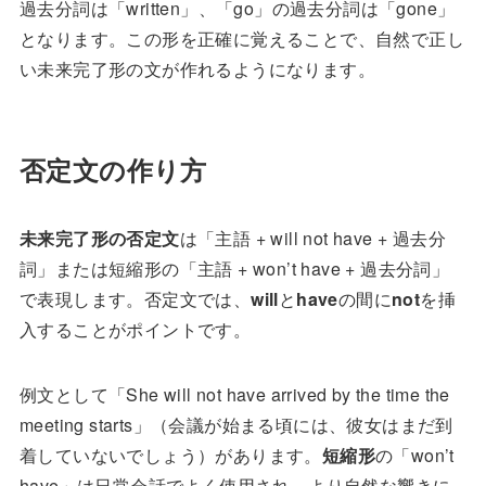
過去分詞は「written」、「go」の過去分詞は「gone」
となります。この形を正確に覚えることで、自然で正し
い未来完了形の文が作れるようになります。
否定文の作り方
未来完了形の否定文
は「主語 + will not have + 過去分
詞」または短縮形の「主語 + won’t have + 過去分詞」
で表現します。否定文では、
will
と
have
の間に
not
を挿
入することがポイントです。
例文として「She will not have arrived by the time the
meeting starts」（会議が始まる頃には、彼女はまだ到
着していないでしょう）があります。
短縮形
の「won’t
have」は日常会話でよく使用され、より自然な響きに