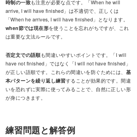
時制の一致
も注意が必要な点です。「When he will
arrive, I will have finished」は不適切で、正しくは
「When he arrives, I will have finished」となります。
when節では現在形
を使うことを忘れがちですが、これ
は重要な文法ルールです。
否定文での語順
も間違いやすいポイントです。「I will
have not finished」ではなく「I will not have finished」
が正しい語順です。これらの間違いを防ぐためには、
基
本パターンを繰り返し練習
することが効果的です。間違
いを恐れずに実際に使ってみることで、自然に正しい形
が身につきます。
練習問題と解答例