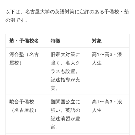
以下は、名古屋大学の英語対策に定評のある予備校・塾
の例です。
塾・予備校名
特徴
対象
河合塾（名古
旧帝大対策に
高1〜高3・浪
屋校）
強く、名大ク
人生
ラスも設置。
記述指導が充
実。
駿台予備校
難関国公立に
高1〜高3・浪
（名古屋校）
強い。英語の
人生
記述演習が豊
富。