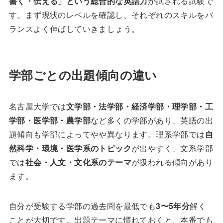
書く・伝える」という総合的な英語力
が試される試験で
す。まず現状のレベルを確認し、それぞれのスキルをバ
ランスよく伸ばしていきましょう。
学部ごとの出題傾向の違い
名古屋大学では
文学部・法学部・経済学部・理学部・工
学部・医学部・農学部
など多くの学部があり、英語の出
題傾向も学部によってやや異なります。理系学部では
自
然科学・環境・医学系のトピック
が出やすく、文系学部
では
社会・人文・文化系のテーマ
が扱われる傾向があり
ます。
自分が受験する学部の過去問を最低でも
3〜5年分
解く
ことが大切です。出題テーマに慣れておくと、本番でも