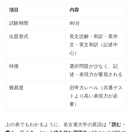
項目
内容
試験時間
90分
出題形式
長文読解・和訳・英作
文・英文和訳（記述中
心）
特徴
選択問題が少なく、記
述・表現力が重視される
難易度
旧帝大レベル（共通テス
トより高い表現力が必
要）
上の表でもわかるように、名古屋大学の英語は
「読む・