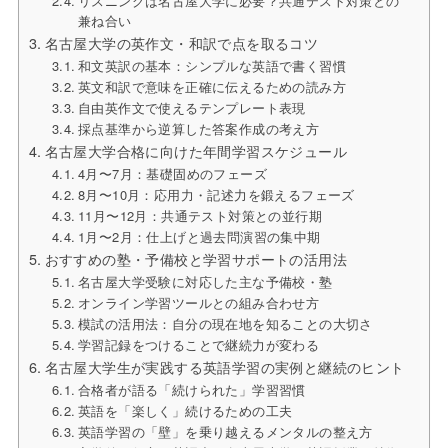
リスニングは名古屋大学に必要？共通テスト対策との
兼ね合い
名古屋大学の英作文・和訳で点を取るコツ
和文英訳の基本：シンプルな英語で書く習慣
英文和訳で意味を正確に伝えるための読み方
自由英作文で使えるテンプレート表現
採点基準から逆算した答案作成の考え方
名古屋大学合格に向けた年間学習スケジュール
4月〜7月：基礎固めのフェーズ
8月〜10月：応用力・記述力を鍛えるフェーズ
11月〜12月：共通テスト対策との並行期
1月〜2月：仕上げと過去問演習の集中期
おすすめの塾・予備校と学習サポートの活用法
名古屋大学受験に対応した主な予備校・塾
オンライン学習ツールとの組み合わせ方
模試の活用法：自分の現在地を知ることの大切さ
学習記録をつけることで継続力が変わる
名古屋大学生が実践する英語学習の実例と継続のヒント
合格者が語る「続けられた」学習習慣
英語を「楽しく」続けるための工夫
英語学習の「壁」を乗り越えるメンタルの整え方