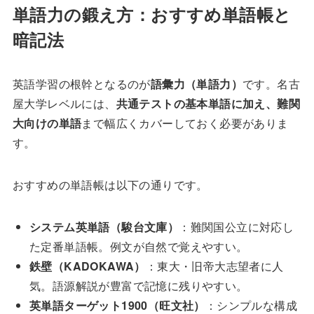
単語力の鍛え方：おすすめ単語帳と
暗記法
英語学習の根幹となるのが
語彙力（単語力）
です。名古
屋大学レベルには、
共通テストの基本単語に加え、難関
大向けの単語
まで幅広くカバーしておく必要がありま
す。
おすすめの単語帳は以下の通りです。
システム英単語（駿台文庫）
：難関国公立に対応し
た定番単語帳。例文が自然で覚えやすい。
鉄壁（KADOKAWA）
：東大・旧帝大志望者に人
気。語源解説が豊富で記憶に残りやすい。
英単語ターゲット1900（旺文社）
：シンプルな構成