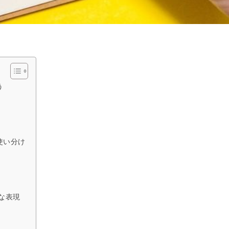
う
使い分け
な表現