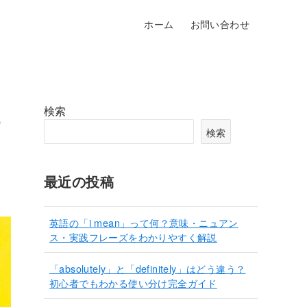
ホーム
お問い合わせ
検索
わ
検索
最近の投稿
英語の「i mean」って何？意味・ニュアン
ス・実践フレーズをわかりやすく解説
「absolutely」と「definitely」はどう違う？
初心者でもわかる使い分け完全ガイド