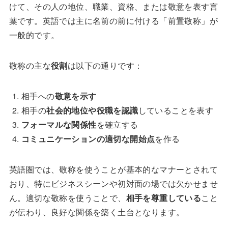
けて、その人の地位、職業、資格、または敬意を表す言
葉です。英語では主に名前の前に付ける「前置敬称」が
一般的です。
敬称の主な
役割
は以下の通りです：
相手への
敬意を示す
相手の
社会的地位や役職を認識
していることを表す
フォーマルな関係性
を確立する
コミュニケーションの適切な開始点
を作る
英語圏では、敬称を使うことが基本的なマナーとされて
おり、特にビジネスシーンや初対面の場では欠かせませ
ん。適切な敬称を使うことで、
相手を尊重している
こと
が伝わり、良好な関係を築く土台となります。