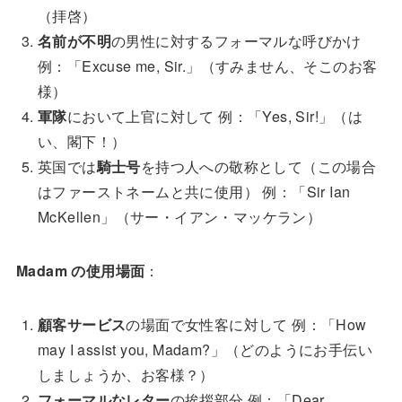
（拝啓）
名前が不明
の男性に対するフォーマルな呼びかけ
例：「Excuse me, Sir.」（すみません、そこのお客
様）
軍隊
において上官に対して 例：「Yes, Sir!」（は
い、閣下！）
英国では
騎士号
を持つ人への敬称として（この場合
はファーストネームと共に使用） 例：「Sir Ian
McKellen」（サー・イアン・マッケラン）
Madam の使用場面
：
顧客サービス
の場面で女性客に対して 例：「How
may I assist you, Madam?」（どのようにお手伝い
しましょうか、お客様？）
フォーマルなレター
の挨拶部分 例：「Dear