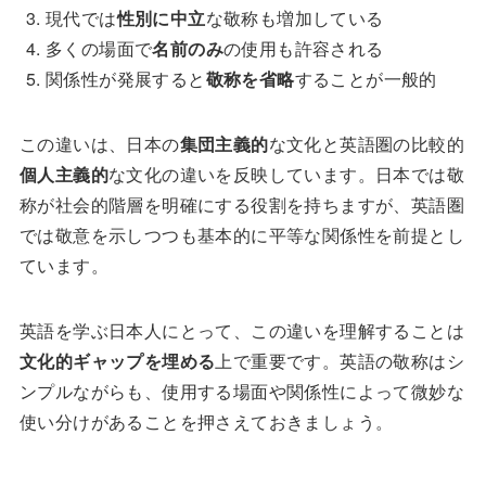
現代では
性別に中立
な敬称も増加している
多くの場面で
名前のみ
の使用も許容される
関係性が発展すると
敬称を省略
することが一般的
この違いは、日本の
集団主義的
な文化と英語圏の比較的
個人主義的
な文化の違いを反映しています。日本では敬
称が社会的階層を明確にする役割を持ちますが、英語圏
では敬意を示しつつも基本的に平等な関係性を前提とし
ています。
英語を学ぶ日本人にとって、この違いを理解することは
文化的ギャップを埋める
上で重要です。英語の敬称はシ
ンプルながらも、使用する場面や関係性によって微妙な
使い分けがあることを押さえておきましょう。