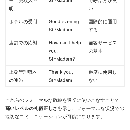
ー（受取人不
Sir/Madam,
で呼ぶ方が良
明）
い
ホテルの受付
Good evening,
国際的に通用
Sir/Madam.
する
店舗での応対
How can I help
顧客サービス
you,
の基本
Sir/Madam?
上級管理職へ
Thank you,
過度に使用し
の連絡
Sir/Madam.
ない
これらのフォーマルな敬称を適切に使いこなすことで、
高いレベルの礼儀正しさ
を示し、フォーマルな状況での
適切なコミュニケーションが可能になります。