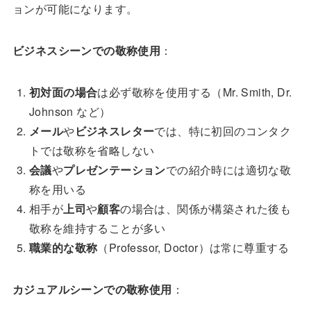
ョンが可能になります。
ビジネスシーンでの敬称使用
：
初対面の場合
は必ず敬称を使用する（Mr. Smith, Dr.
Johnson など）
メール
や
ビジネスレター
では、特に初回のコンタク
トでは敬称を省略しない
会議
や
プレゼンテーション
での紹介時には適切な敬
称を用いる
相手が
上司
や
顧客
の場合は、関係が構築された後も
敬称を維持することが多い
職業的な敬称
（Professor, Doctor）は常に尊重する
カジュアルシーンでの敬称使用
：