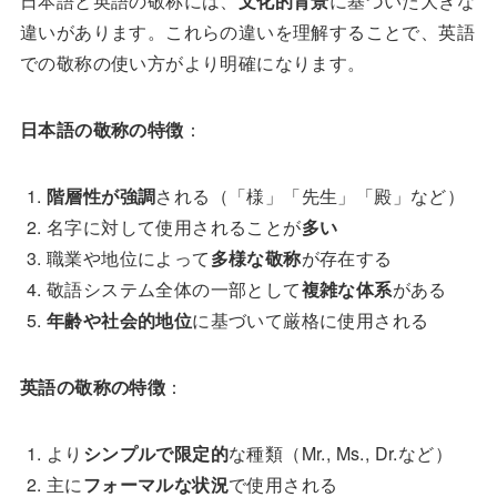
日本語と英語の敬称には、
文化的背景
に基づいた大きな
違いがあります。これらの違いを理解することで、英語
での敬称の使い方がより明確になります。
日本語の敬称の特徴
：
階層性が強調
される（「様」「先生」「殿」など）
名字に対して使用されることが
多い
職業や地位によって
多様な敬称
が存在する
敬語システム全体の一部として
複雑な体系
がある
年齢や社会的地位
に基づいて厳格に使用される
英語の敬称の特徴
：
より
シンプルで限定的
な種類（Mr., Ms., Dr.など）
主に
フォーマルな状況
で使用される