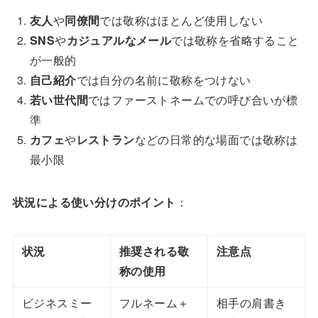
友人
や
同僚間
では敬称はほとんど使用しない
SNS
や
カジュアルなメール
では敬称を省略すること
が一般的
自己紹介
では自分の名前に敬称をつけない
若い世代間
ではファーストネームでの呼び合いが標
準
カフェ
や
レストラン
などの日常的な場面では敬称は
最小限
状況による使い分けのポイント
：
状況
推奨される敬
注意点
称の使用
ビジネスミー
フルネーム＋
相手の肩書き