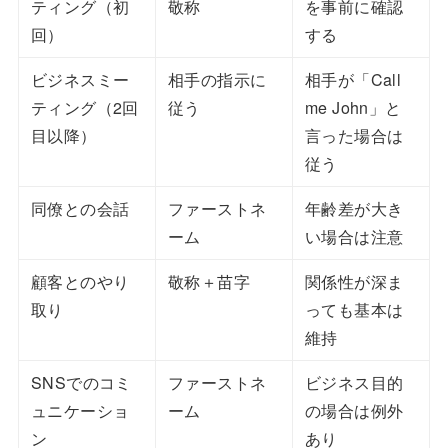
ティング（初
敬称
を事前に確認
回）
する
ビジネスミー
相手の指示に
相手が「Call
ティング（2回
従う
me John」と
目以降）
言った場合は
従う
同僚との会話
ファーストネ
年齢差が大き
ーム
い場合は注意
顧客とのやり
敬称＋苗字
関係性が深ま
取り
っても基本は
維持
SNSでのコミ
ファーストネ
ビジネス目的
ュニケーショ
ーム
の場合は例外
ン
あり